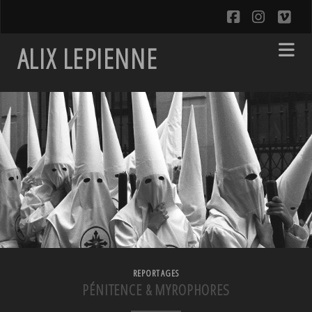
facebook
instagra
vim
ALIX LEPIENNE
REPORTAGES
PÉNITENCE & MYROPHORES