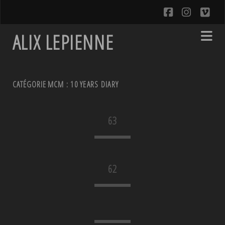
facebook
instagra
vim
ALIX LEPIENNE
CATÉGORIE MCM :
10 YEARS DIARY
63
62